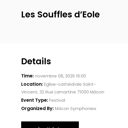
Les Souffles d’Eole
Details
Time:
novembre 08, 2026 16:00
Location:
Eglise-cathédrale Saint-
Vincent, 32 Rue Lamartine 71000 Mâcon
Event Type:
Festival
Organized By:
Mâcon Symphonies