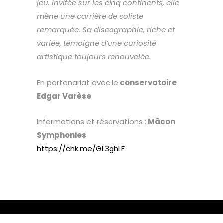
jeu. Invitée sur les cinq continents, elle
mène une carrière de soliste
remarquée. Sa discographie, riche et
variée, témoigne d’une curiosité
artistique toujours renouvelée.
En partenariat avec le
conservatoire
Edgar Varèse
Informations et réservations :
Mâcon
Symphonies
https://chk.me/GL3ghLF