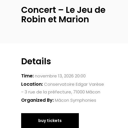
Concert – Le Jeu de
Robin et Marion
Details
Time:
novembre 13, 2026 20:00
Location:
Conservatoire Edgar Varèse
- 3 rue de la préfecture, 71000 Mâcon
Organized By:
Mâcon Symphonies
buy tickets