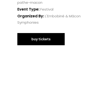
pathe-macon
Event Type:
Festival
Organized By:
L'Embobiné & Mâcon
Symphonies
buy tickets