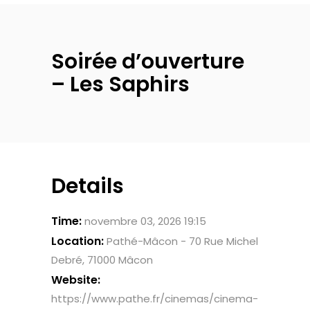
Soirée d’ouverture
– Les Saphirs
Details
Time:
novembre 03, 2026 19:15
Location:
Pathé-Mâcon - 70 Rue Michel
Debré, 71000 Mâcon
Website:
https://www.pathe.fr/cinemas/cinema-