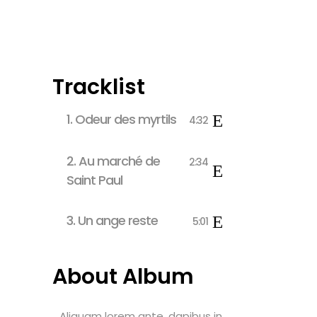
Tracklist
1.
Odeur des myrtils
4:32
2.
Au marché de
2:34
Saint Paul
3.
Un ange reste
5:01
About Album
Aliquam lorem ante, dapibus in,