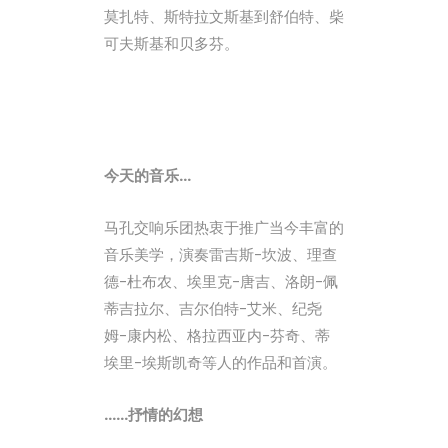
莫扎特、斯特拉文斯基到舒伯特、柴
可夫斯基和贝多芬。
今天的音乐…
马孔交响乐团热衷于推广当今丰富的
音乐美学，演奏雷吉斯-坎波、理查
德-杜布农、埃里克-唐吉、洛朗-佩
蒂吉拉尔、吉尔伯特-艾米、纪尧
姆-康内松、格拉西亚内-芬奇、蒂
埃里-埃斯凯奇等人的作品和首演。
……抒情的幻想