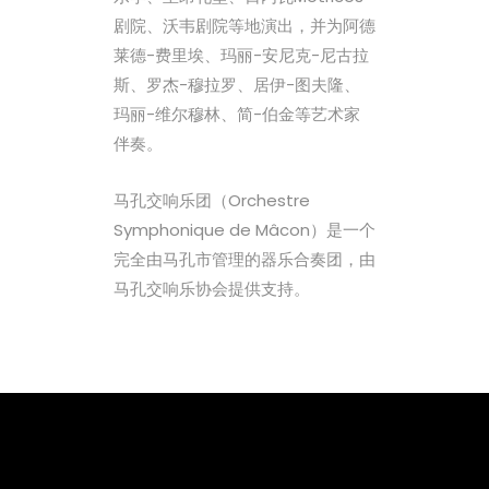
剧院、沃韦剧院等地演出，并为阿德
莱德-费里埃、玛丽-安尼克-尼古拉
斯、罗杰-穆拉罗、居伊-图夫隆、
玛丽-维尔穆林、简-伯金等艺术家
伴奏。
马孔交响乐团（Orchestre
Symphonique de Mâcon）是一个
完全由马孔市管理的器乐合奏团，由
马孔交响乐协会提供支持。