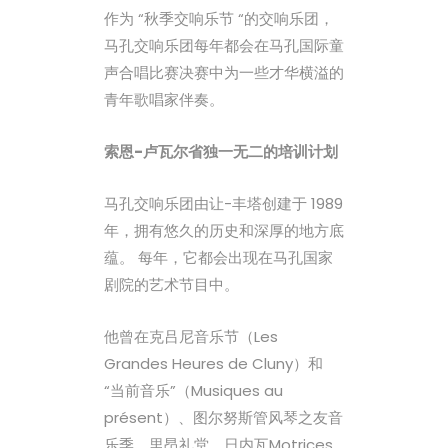
作为 “秋季交响乐节 “的交响乐团，
马孔交响乐团每年都会在马孔国际童
声合唱比赛决赛中为一些才华横溢的
青年歌唱家伴奏。
索恩-卢瓦尔省独一无二的培训计划
马孔交响乐团由让-丰塔创建于 1989
年，拥有悠久的历史和深厚的地方底
蕴。 每年，它都会出现在马孔国家
剧院的艺术节目中。
他曾在克吕尼音乐节（Les
Grandes Heures de Cluny）和
“当前音乐”（Musiques au
présent）、图尔努斯管风琴之友音
乐季、里昂礼堂、日内瓦Motrices